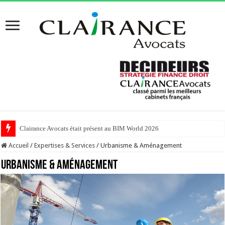
Clairance Avocats était présent au BIM World 2026
Clairance Avocats était présent au MIPIM 2026 !
Accueil
/
Expertises & Services
/
Urbanisme & Aménagement
Urbanisme & Aménagement