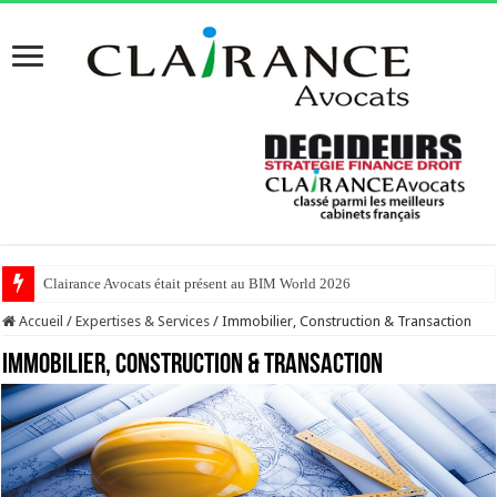
Clairance Avocats était présent au BIM World 2026
Clairance Avocats était présent au MIPIM 2026 !
Accueil
/
Expertises & Services
/
Immobilier, Construction & Transaction
Immobilier, Construction & Transaction