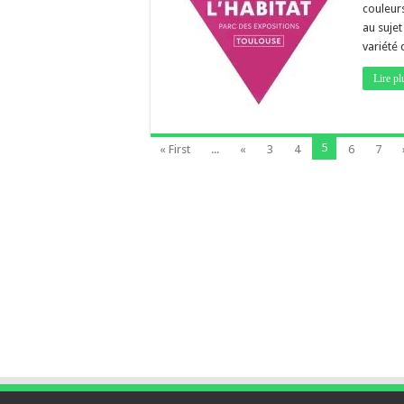
couleurs
au sujet
variété
Lire pl
5
« First
...
«
3
4
6
7