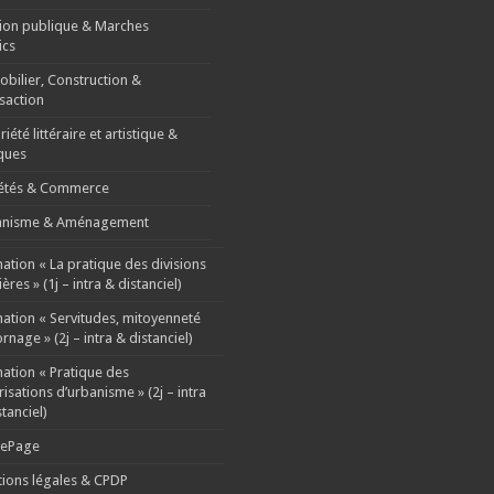
ion publique & Marches
ics
bilier, Construction &
saction
iété littéraire et artistique &
ques
étés & Commerce
anisme & Aménagement
ation « La pratique des divisions
ères » (1j – intra & distanciel)
ation « Servitudes, mitoyenneté
rnage » (2j – intra & distanciel)
ation « Pratique des
risations d’urbanisme » (2j – intra
stanciel)
ePage
ions légales & CPDP