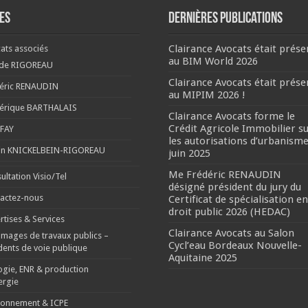
es
Dernières publications
Clairance Avocats était prése
ats associés
au BIM World 2026
ude RIGOREAU
Clairance Avocats était prése
éric RENAUDIN
au MIPIM 2026 !
érique BARTHALAIS
Clairance Avocats forme le
Crédit Agricole Immobilier s
 FAY
les autorisations d’urbanisme
tin KNICKELBEIN-RIGOREAU
juin 2025
Me Frédéric RENAUDIN
ultation Visio/Tel
désigné président du jury du
actez-nous
Certificat de spécialisation en
droit public 2026 (HEDAC)
rtises & Services
Clairance Avocats au Salon
ages de travaux publics –
Cycl’eau Bordeaux Nouvelle-
dents de voie publique
Aquitaine 2025
ogie, ENR & production
ergie
ronnement & ICPE