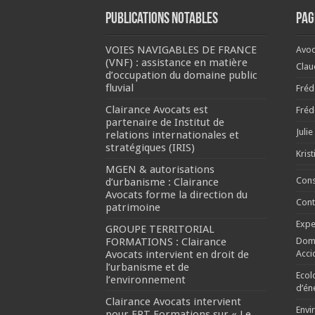
Publications notables
Pag
VOIES NAVIGABLES DE FRANCE
Avoc
(VNF) : assistance en matière
Cla
d’occupation du domaine public
fluvial
Fréd
Clairance Avocats est
Fréd
partenaire de Institut de
Julie
relations internationales et
stratégiques (IRIS)
Kris
MGEN & autorisations
Cons
d’urbanisme : Clairance
Avocats forme la direction du
Cont
patrimoine
Expe
GROUPE TERRITORIAL
FORMATIONS : Clairance
Domm
Avocats intervient en droit de
Acci
l’urbanisme et de
Ecol
l’environnement
d’én
Clairance Avocats intervient
Envi
pour FPT Formations sur « Le