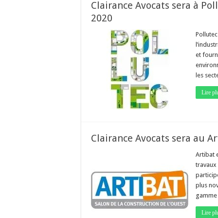
Clairance Avocats sera à Pol
2020
Pollutec
l’indust
et fourn
environ
les sec
Lire pl
Clairance Avocats sera au Ar
Artibat 
travaux 
particip
plus nov
gamme t
Lire pl