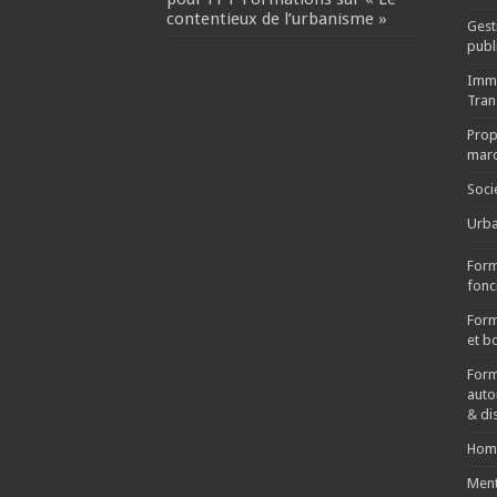
contentieux de l’urbanisme »
Gest
publ
Immo
Tran
Propr
mar
Soci
Urb
Form
fonci
Form
et bo
Form
auto
& di
Hom
Ment