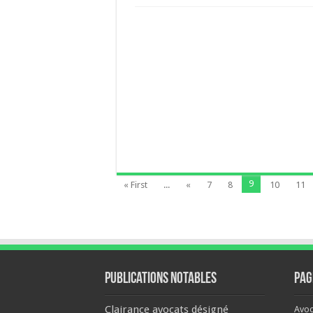
9
« First
...
«
7
8
10
11
Publications notables
Pag
Clairance avocats désigné
Avoc