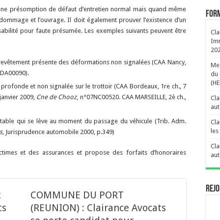
 d’une présomption de défaut d’entretien normal mais quand même
FORM
 dommage et l’ouvrage. Il doit également prouver l’existence d’un
ponsabilité pour faute présumée. Les exemples suivants peuvent être
Cla
Imm
20
 revêtement présente des déformations non signalées (CAA Nancy,
Me 
8DA00090).
du 
(H
profonde et non signalée sur le trottoir (CAA Bordeaux, 1re ch., 7
 janvier 2009,
Cne de Chooz
, n°07NC00520. CAA MARSEILLE, 2è ch.,
Cla
aut
table qui se lève au moment du passage du véhicule (Trib. Adm.
Cla
les
s
, Jurisprudence automobile 2000, p.349)
Cla
victimes et des assurances et propose des forfaits d’honoraires
aut
Rejo
t
COMMUNE DU PORT
ts
(REUNION) : Clairance Avocats