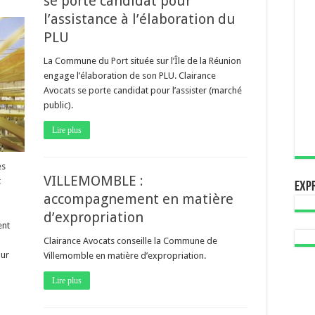
se porte candidat pour
l’assistance à l’élaboration du
PLU
La Commune du Port située sur l’Île de la Réunion
engage l’élaboration de son PLU. Clairance
Avocats se porte candidat pour l’assister (marché
public).
Lire plus
es
VILLEMOMBLE :
t
Expr
accompagnement en matière
d’expropriation
ent
Clairance Avocats conseille la Commune de
our
Villemomble en matière d’expropriation.
Lire plus