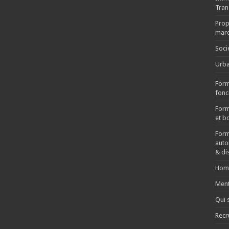
Tran
Propr
mar
Soci
Urb
Form
fonci
Form
et bo
Form
auto
& di
Hom
Ment
Qui 
Recr