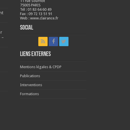
11 rue Soufflot
75005 PARIS
Tél : 01 83 64 60 49
nt
Fax : 09 72 13 51 91
Web : www.clairance.fr
Social
ur
 –
LIENS EXTERNES
Mentions légales & CPDP
Publications
Interventions
Formations