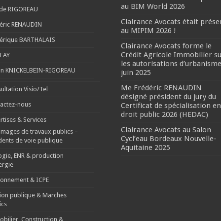
au BIM World 2026
ude RIGOREAU
Clairance Avocats était prése
éric RENAUDIN
au MIPIM 2026 !
érique BARTHALAIS
Clairance Avocats forme le
Crédit Agricole Immobilier s
 FAY
les autorisations d’urbanisme
tin KNICKELBEIN-RIGOREAU
juin 2025
Me Frédéric RENAUDIN
ultation Visio/Tel
désigné président du jury du
actez-nous
Certificat de spécialisation en
droit public 2026 (HEDAC)
rtises & Services
Clairance Avocats au Salon
ages de travaux publics –
Cycl’eau Bordeaux Nouvelle-
dents de voie publique
Aquitaine 2025
ogie, ENR & production
ergie
ronnement & ICPE
ion publique & Marches
ics
bilier, Construction &