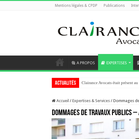
Mentions légales & CPDP
Publications
Inte
A PROPOS
EXPERTISES
Actualités
Clairance Avocats était présent 
Accueil
/
Expertises & Services
/
Dommages de t
Dommages de travaux publics – 