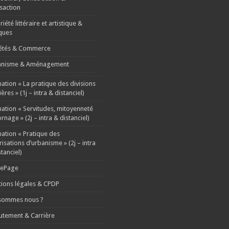
saction
iété littéraire et artistique &
ques
étés & Commerce
anisme & Aménagement
ation « La pratique des divisions
ères » (1j – intra & distanciel)
ation « Servitudes, mitoyenneté
rnage » (2j – intra & distanciel)
ation « Pratique des
risations d’urbanisme » (2j – intra
stanciel)
ePage
ions légales & CPDP
sommes nous ?
utement & Carrière