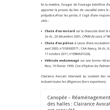
En la matière, l’usager de l’ouvrage bénéficie
apporter la preuve du lien de causalité entre le
préjudice.vPour les juriste, il s’agit d’une res
cités :
Chute d’un motard
sur la chaussée dont le
2e ch., 20 décembre 2001,
CPAM de Lens
, n°9
Chute d’un piéton
à cause d’une excavation 
avril 2005, n°01BX00571 ; CAA Nancy, 3è ch., 8
17 octobre 2011, n°09MA01326).
Véhicule endommagé
sur une borne rétrac
Nice, 19 février 1999,
Cne d’Hyères les Palmier
Clairance Avocats intervient au soutient des 
incluant toutes les diligences (hors expertises).
Canopée – Réaménagemen
des halles : Clairance Avoca