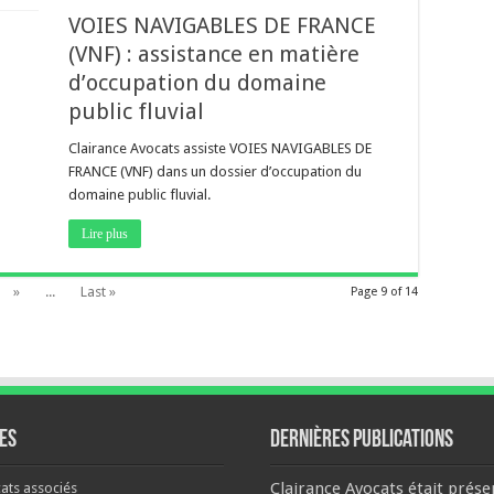
VOIES NAVIGABLES DE FRANCE
(VNF) : assistance en matière
d’occupation du domaine
public fluvial
Clairance Avocats assiste VOIES NAVIGABLES DE
FRANCE (VNF) dans un dossier d’occupation du
domaine public fluvial.
Lire plus
»
...
Last »
Page 9 of 14
es
Dernières publications
Clairance Avocats était prése
ats associés