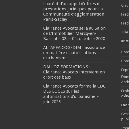
Lauréat d’un appel d’offres de
Cla
prestations juridiques pour La
Communauté d’agglomération
Fréd
Paris-Saclay
Fréd
Clairance Avocats sera au Salon
Julie
de L’Immobilier Marcq-en-
Barœul – 02. – 04. octobre 2020
Kris
ALTAREA COGEDIM : assistance
Cons
en matière d’autorisations
d’urbanisme
Cont
DALLOZ FORMATIONS :
Expe
Clairance Avocats intervient en
droit des baux
Domm
Acci
Clairance Avocats forme la CDC
DES LOGES sur les
Ecol
autorisations d’urbanisme –
d’én
juin 2023
Envi
Gest
publ
Immo